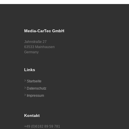
Media-CarTec GmbH
Jahnstraße 27
63533 Mainhausen
Germany
Links
Startseite
Datenschutz
Impressum
Kontakt
+49 (0)6182 89 59 781