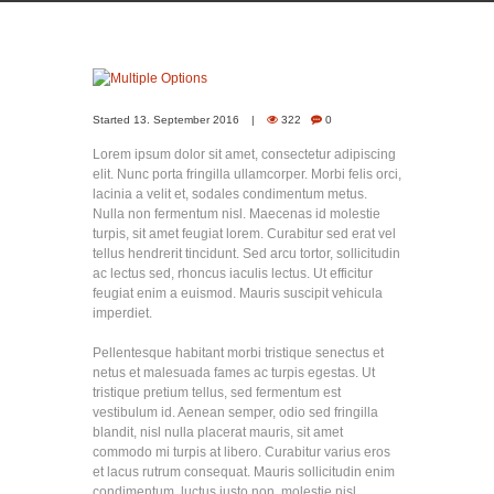
Started
13. September 2016
322
0
Lorem ipsum dolor sit amet, consectetur adipiscing
elit. Nunc porta fringilla ullamcorper. Morbi felis orci,
lacinia a velit et, sodales condimentum metus.
Nulla non fermentum nisl. Maecenas id molestie
turpis, sit amet feugiat lorem. Curabitur sed erat vel
tellus hendrerit tincidunt. Sed arcu tortor, sollicitudin
ac lectus sed, rhoncus iaculis lectus. Ut efficitur
feugiat enim a euismod. Mauris suscipit vehicula
imperdiet.
Pellentesque habitant morbi tristique senectus et
netus et malesuada fames ac turpis egestas. Ut
tristique pretium tellus, sed fermentum est
vestibulum id. Aenean semper, odio sed fringilla
blandit, nisl nulla placerat mauris, sit amet
commodo mi turpis at libero. Curabitur varius eros
et lacus rutrum consequat. Mauris sollicitudin enim
condimentum, luctus justo non, molestie nisl.