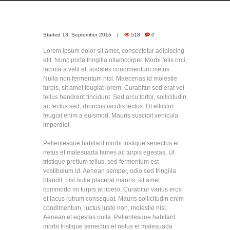
Started
13. September 2016
518
0
Lorem ipsum dolor sit amet, consectetur adipiscing
elit. Nunc porta fringilla ullamcorper. Morbi felis orci,
lacinia a velit et, sodales condimentum metus.
Nulla non fermentum nisl. Maecenas id molestie
turpis, sit amet feugiat lorem. Curabitur sed erat vel
tellus hendrerit tincidunt. Sed arcu tortor, sollicitudin
ac lectus sed, rhoncus iaculis lectus. Ut efficitur
feugiat enim a euismod. Mauris suscipit vehicula
imperdiet.
Pellentesque habitant morbi tristique senectus et
netus et malesuada fames ac turpis egestas. Ut
tristique pretium tellus, sed fermentum est
vestibulum id. Aenean semper, odio sed fringilla
blandit, nisl nulla placerat mauris, sit amet
commodo mi turpis at libero. Curabitur varius eros
et lacus rutrum consequat. Mauris sollicitudin enim
condimentum, luctus justo non, molestie nisl.
Aenean et egestas nulla. Pellentesque habitant
morbi tristique senectus et netus et malesuada