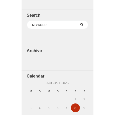
Search
Archive
Calendar
AUGUST
2026
M
D
M
D
F
S
S
1
2
3
4
5
6
7
8
9